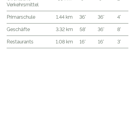
Verkehrsmittel
Primarschule
1.44 km
36'
36'
4'
Geschäfte
3.32 km
58'
36'
8'
Restaurants
1.08 km
16'
16'
3'