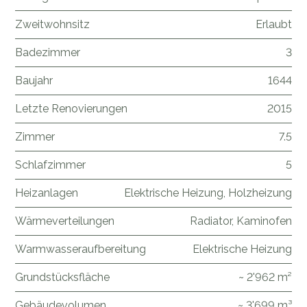
Zweitwohnsitz
Erlaubt
Badezimmer
3
Baujahr
1644
Letzte Renovierungen
2015
Zimmer
7.5
Schlafzimmer
5
Heizanlagen
Elektrische Heizung, Holzheizung
Wärmeverteilungen
Radiator, Kaminofen
Warmwasseraufbereitung
Elektrische Heizung
Grundstücksfläche
~ 2'962 m²
Gebäudevolumen
~ 3'699 m³