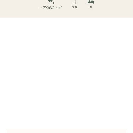
~ 2'962 m²
7.5
5