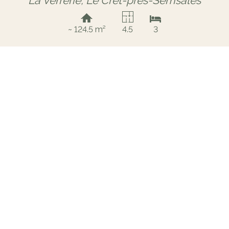
La Verrerie,
Le Crêt-près-Semsales
~ 124.5 m²
4.5
3