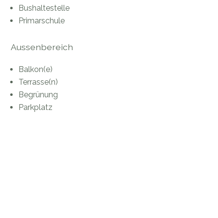
Bushaltestelle
Primarschule
Aussenbereich
Balkon(e)
Terrasse(n)
Begrünung
Parkplatz
Innenbereich
Lift
Tiefgarage
Offene Küche
Separate WC's