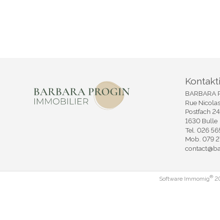
Kontakt
BARBARA P
Rue Nicola
Postfach 2
1630 Bulle
Tel.
026 56
Mob.
079 2
contact@b
®
Software Immomig
20