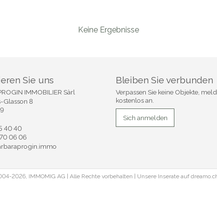
Keine Ergebnisse
ieren Sie uns
Bleiben Sie verbunden
ROGIN IMMOBILIER Sàrl
Verpassen Sie keine Objekte, meld
kostenlos an.
s-Glasson 8
49
Sich anmelden
5 40 40
70 06 06
arbaraprogin.immo
04-2026, IMMOMIG AG | Alle Rechte vorbehalten | Unsere Inserate auf
dreamo.c