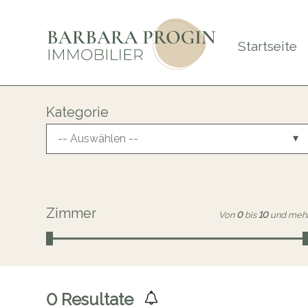
Startseite
Kategorie
-- Auswählen --
Zimmer
Von
0
bis
10
und meh
0
Resultate