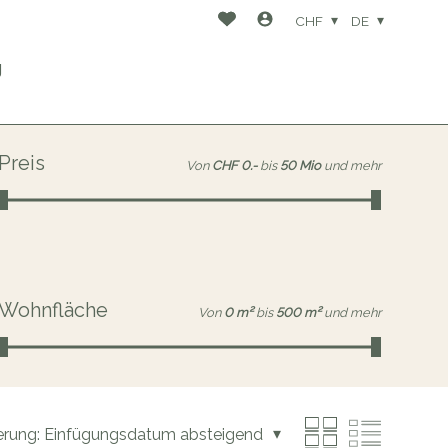
CHF
DE
g
Preis
Von
CHF 0.-
bis
50 Mio
und mehr
Wohnfläche
Von
0 m²
bis
500 m²
und mehr
erung:
Einfügungsdatum absteigend