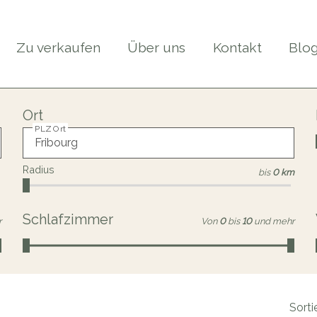
Zu verkaufen
Über uns
Kontakt
Blo
Ort
PLZ Ort
Radius
bis
0 km
Schlafzimmer
r
Von
0
bis
10
und mehr
Sorti