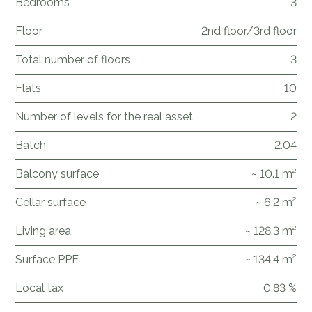
Bedrooms
3
Floor
2nd floor/3rd floor
Total number of floors
3
Flats
10
Number of levels for the real asset
2
Batch
2.04
Balcony surface
~ 10.1 m²
Cellar surface
~ 6.2 m²
Living area
~ 128.3 m²
Surface PPE
~ 134.4 m²
Local tax
0.83 %