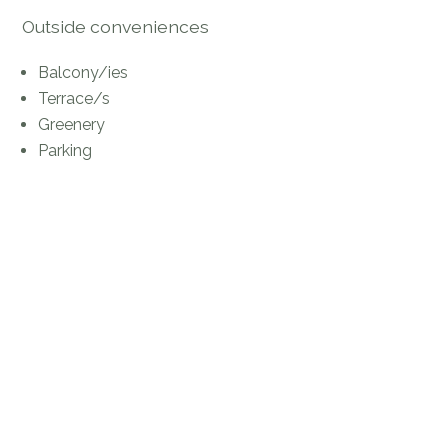
Outside conveniences
Balcony/ies
Terrace/s
Greenery
Parking
Inside conveniences
Lift/elevator
Underground car park
Open kitchen
Separated lavatory
Equipment
Furnished kitchen