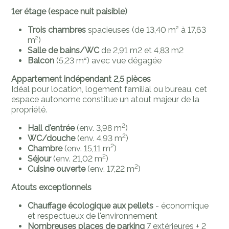
1er étage (espace nuit paisible)
Trois chambres
spacieuses (de 13,40 m² à 17,63
m²)
Salle de bains/WC
de 2,91 m2 et 4,83 m2
Balcon
(5,23 m²) avec vue dégagée
Appartement indépendant 2,5 pièces
Idéal pour location, logement familial ou bureau, cet
espace autonome constitue un atout majeur de la
propriété.
2
Hall d'entrée
(env. 3,98 m
)
2
WC/douche
(env. 4,93 m
)
2
Chambre
(env. 15,11 m
)
2
Séjour
(env. 21,02 m
)
2
Cuisine ouverte
(env. 17,22 m
)
Atouts exceptionnels
Chauffage écologique aux pellets
- économique
et respectueux de l'environnement
Nombreuses places de parking
7 extérieures + 2