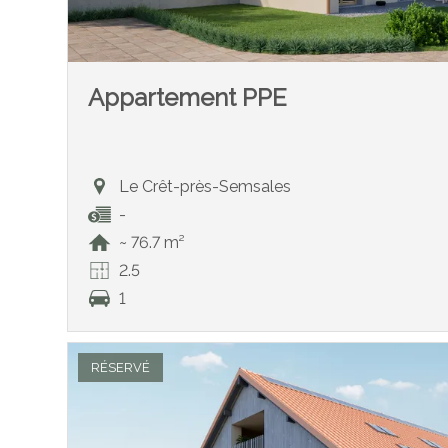
Appartement PPE
Le Crêt-près-Semsales
-
~ 76.7 m²
2.5
1
RÉSERVÉ