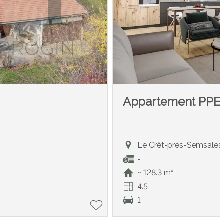
Appartement PP
Le Crêt-près-Semsale
-
~ 128.3 m²
4.5
1