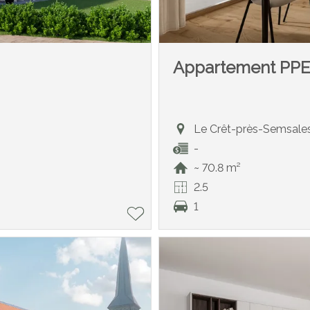
Appartement PP
Le Crêt-près-Semsale
-
~ 70.8 m²
2.5
1