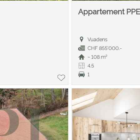
Appartement PP
Vuadens
CHF 855'000.-
~ 108 m²
4.5
1