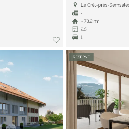
Le Crêt-près-Semsale
-
~ 78.2 m²
2.5
1
RÉSERVÉ