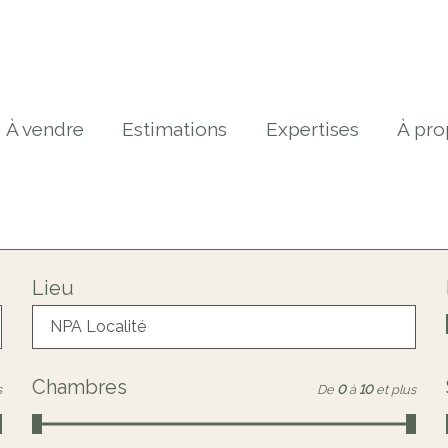
À vendre
Estimations
Expertises
À pro
Lieu
NPA Localité
Chambres
s
De
0
à
10
et plus