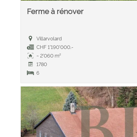
Ferme à rénover
Villarvolard
CHF 1'190'000.-
~ 2'060 m²
1780
6