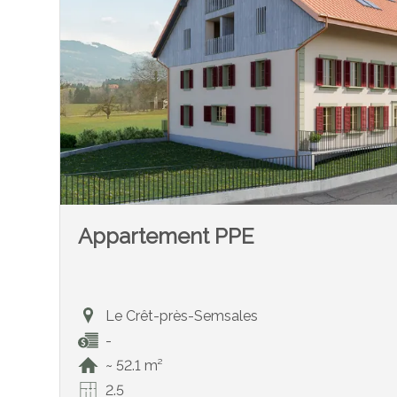
Appartement PPE
Le Crêt-près-Semsales
-
~ 52.1 m²
2.5