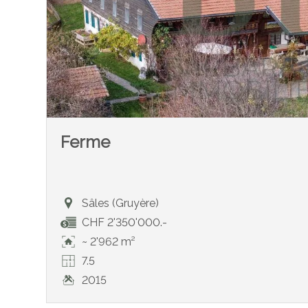
Ferme
Sâles (Gruyère)
CHF 2'350'000.-
~ 2'962 m²
7.5
2015