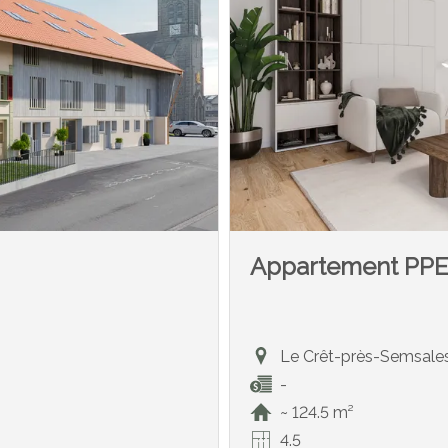
Appartement PP
Le Crêt-près-Semsale
-
~ 124.5 m²
4.5