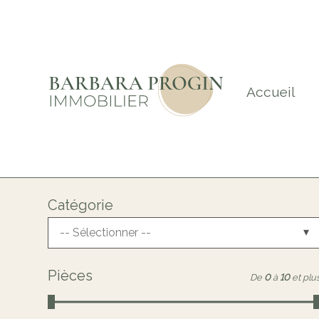
Accueil
Catégorie
-- Sélectionner --
Pièces
De
0
à
10
et plu