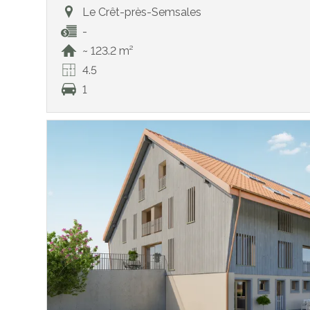
Le Crêt-près-Semsales
-
~ 123.2 m²
4.5
1